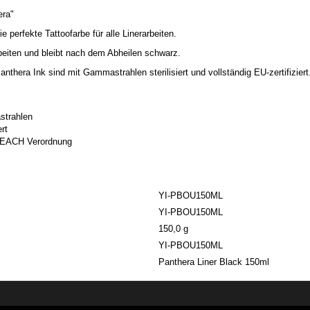
era"
ie perfekte Tattoofarbe für alle Linerarbeiten.
beiten und bleibt nach dem Abheilen schwarz.
anthera Ink sind mit Gammastrahlen sterilisiert und vollständig EU-zertifiziert
astrahlen
ert
 REACH Verordnung
YI-PBOU150ML
YI-PBOU150ML
150,0 g
YI-PBOU150ML
Panthera Liner Black 150ml