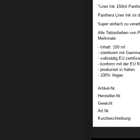
"Liner Ink 150ml Panth
Panthera Liner Ink ist d
Super einfach zu verar
Alle Tattoofarben von P
Merkmale:
- Inhalt: 150 ml
- sterilisiert mit Gamm
- vollstädig EU zertifizi
- konform mit der EU
- produziert in Italien
- 100% Vegan
Artikel-Nr.
Hersteller-Nr.
Gewicht
Art.Nr.
Kurzbeschreibung