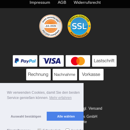
Impressum
AGB
Widerrufsrecht
Wir verwenden Cookies, damit Sie den besten
Service genießen können.
Mehr erfahren
* Alle Preise zzgl. MwSt. evtl. zzgl. Versand
Copyright 2026 by Tattoo-Tools GmbH
Auswahl bestätigen
Alle wählen
Mobile Shop by Shopgate