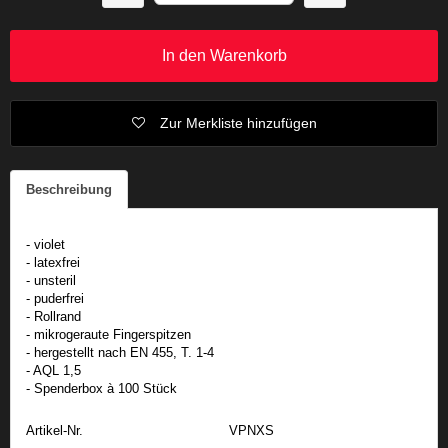
In den Warenkorb
Zur Merkliste hinzufügen
Beschreibung
- violet
- latexfrei
- unsteril
- puderfrei
- Rollrand
- mikrogeraute Fingerspitzen
- hergestellt nach EN 455, T. 1-4
- AQL 1,5
- Spenderbox à 100 Stück
Artikel-Nr.
VPNXS