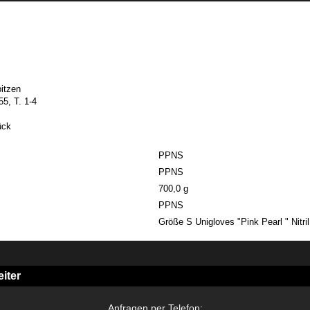
pitzen
55, T. 1-4
ück
PPNS
PPNS
700,0 g
PPNS
Größe S Unigloves "Pink Pearl " Nitri
iter
Anfragen per Telefon: