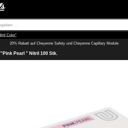
tril Color"
20% Rabatt auf Cheyenne Safety und Cheyenne Capillary Module
Pink Pearl " Nitril 100 Stk.