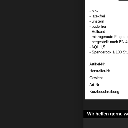
- pink
- latexfrei
- unsteril
- puderfrei
- Rollrand
- mikrogeraute Fingers
- hergestellt nach EN 4
- AQL 1,5
- Spenderbox à 100 St
Artikel-Nr.
Hersteller-Nr.
Gewicht
Art.Nr.
Kurzbeschreibung
Wir helfen gerne we