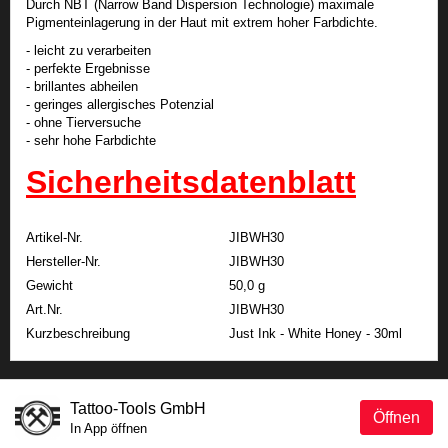
Durch NBT (Narrow Band Dispersion Technologie) maximale
Pigmenteinlagerung in der Haut mit extrem hoher Farbdichte.
- leicht zu verarbeiten
- perfekte Ergebnisse
- brillantes abheilen
- geringes allergisches Potenzial
- ohne Tierversuche
- sehr hohe Farbdichte
Sicherheitsdatenblatt
Artikel-Nr.
JIBWH30
Hersteller-Nr.
JIBWH30
Gewicht
50,0 g
Art.Nr.
JIBWH30
Kurzbeschreibung
Just Ink - White Honey - 30ml
Tattoo-Tools GmbH
Öffnen
In App öffnen