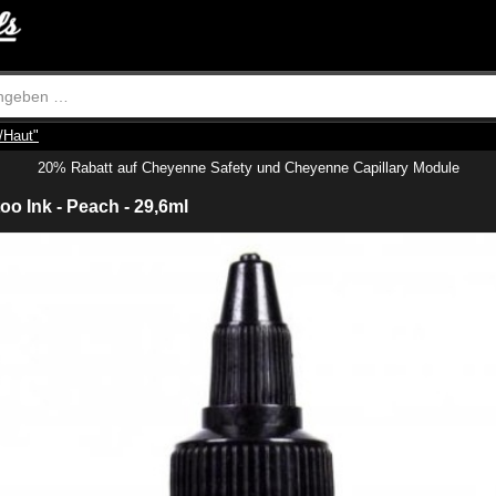
/Haut"
20% Rabatt auf Cheyenne Safety und Cheyenne Capillary Module
too Ink - Peach - 29,6ml