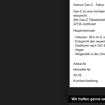
Intenze Gen-Z - Tattoo
Gen-Z ist eine hochwer
entspricht.
Alle Gen-Z Tätowierfa
22716 zertifiziert.
Hauptmerkmale:
- Volumen: 29,6 ml (1 o
- Entspricht den neu
- Zertifiziert nach IS
- Vegan
- Hergestellt in den US
Artikel-Nr.
Hersteller-Nr.
Art.Nr.
Kurzbeschreibung
Wir helfen gerne we