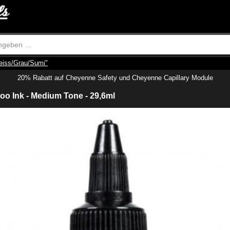
eiss/Grau/Sumi"
20% Rabatt auf Cheyenne Safety und Cheyenne Capillary Module
too Ink - Medium Tone - 29,6ml