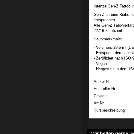
Intenze Gen-Z Tattoo I
Gen-Z ist eine Reihe h
entsprechen.
Alle Gen-Z Tätowierfa
22716 zertifiziert.
Hauptmerkmale:
- Volumen: 29,6 ml (1 o
- Entspricht den neu
- Zertifiziert nach IS
- Vegan
- Hergestellt in den US
Artikel-Nr.
Hersteller-Nr.
Gewicht
Art.Nr.
Kurzbeschreibung
Wir helfen gerne we