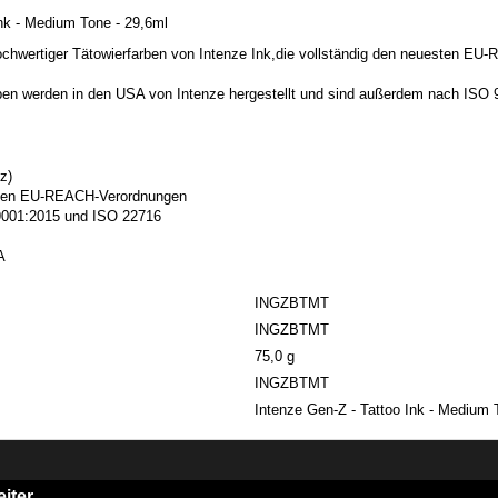
nk - Medium Tone - 29,6ml
ochwertiger Tätowierfarben von Intenze Ink,die vollständig den neuesten E
rben werden in den USA von Intenze hergestellt und sind außerdem nach ISO
z)
esten EU-REACH-Verordnungen
O 9001:2015 und ISO 22716
A
INGZBTMT
INGZBTMT
75,0 g
INGZBTMT
Intenze Gen-Z - Tattoo Ink - Medium 
iter