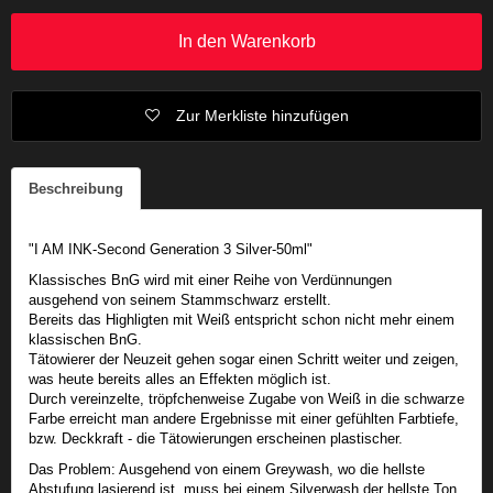
In den Warenkorb
Zur Merkliste hinzufügen
Beschreibung
"I AM INK-Second Generation 3 Silver-50ml"
Klassisches BnG wird mit einer Reihe von Verdünnungen
ausgehend von seinem Stammschwarz erstellt.
Bereits das Highligten mit Weiß entspricht schon nicht mehr einem
klassischen BnG.
Tätowierer der Neuzeit gehen sogar einen Schritt weiter und zeigen,
was heute bereits alles an Effekten möglich ist.
Durch vereinzelte, tröpfchenweise Zugabe von Weiß in die schwarze
Farbe erreicht man andere Ergebnisse mit einer gefühlten Farbtiefe,
bzw. Deckkraft - die Tätowierungen erscheinen plastischer.
Das Problem: Ausgehend von einem Greywash, wo die hellste
Abstufung lasierend ist, muss bei einem Silverwash der hellste Ton