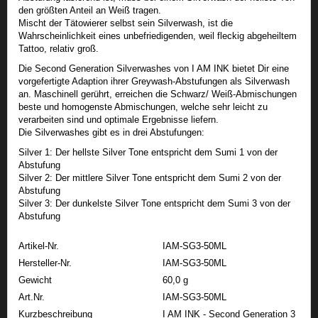
den größten Anteil an Weiß tragen.
Mischt der Tätowierer selbst sein Silverwash, ist die
Wahrscheinlichkeit eines unbefriedigenden, weil fleckig abgeheiltem
Tattoo, relativ groß.
Die Second Generation Silverwashes von I AM INK bietet Dir eine
vorgefertigte Adaption ihrer Greywash-Abstufungen als Silverwash
an. Maschinell gerührt, erreichen die Schwarz/ Weiß-Abmischungen
beste und homogenste Abmischungen, welche sehr leicht zu
verarbeiten sind und optimale Ergebnisse liefern.
Die Silverwashes gibt es in drei Abstufungen:
Silver 1: Der hellste Silver Tone entspricht dem Sumi 1 von der
Abstufung
Silver 2: Der mittlere Silver Tone entspricht dem Sumi 2 von der
Abstufung
Silver 3: Der dunkelste Silver Tone entspricht dem Sumi 3 von der
Abstufung
Artikel-Nr.
IAM-SG3-50ML
Hersteller-Nr.
IAM-SG3-50ML
Gewicht
60,0 g
Art.Nr.
IAM-SG3-50ML
Kurzbeschreibung
I AM INK - Second Generation 3