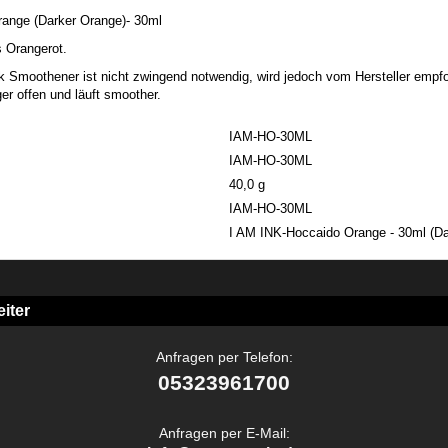
range (Darker Orange)- 30ml
s Orangerot.
 Smoothener ist nicht zwingend notwendig, wird jedoch vom Hersteller empf
ger offen und läuft smoother.
IAM-HO-30ML
IAM-HO-30ML
40,0 g
IAM-HO-30ML
I AM INK-Hoccaido Orange - 30ml (Da
iter
Anfragen per Telefon:
05323961700
Anfragen per E-Mail: