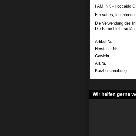
I AM INK - Hoccaido O
Ein sattes, leuchtende
Die Verwendung des Ink
Die Farbe bleibt so län
Artikel-Nr.
Hersteller-Nr.
Gewicht
Art.Nr.
Kurzbeschreibung
Wir helfen gerne we