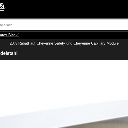
atex Black"
20% Rabatt auf Cheyenne Safety und Cheyenne Capillary Module
delstahl