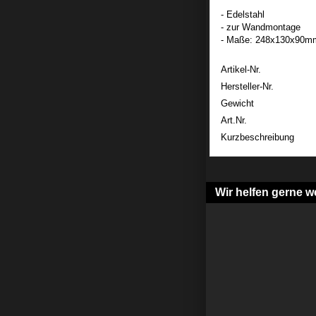
- Edelstahl
- zur Wandmontage
- Maße: 248x130x90m
Artikel-Nr.
Hersteller-Nr.
Gewicht
Art.Nr.
Kurzbeschreibung
Wir helfen gerne we