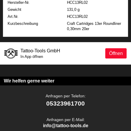
Hersteller-Nr.
HCC13RL02
Gewicht
131,0 g
Art.Nr.
HCC13RL02
Kurzbeschreibung
Craft Cartridges 13er Roundliner
0,30mm 20er
Tattoo-Tools GmbH
Öffnen
In App öffnen
Wir helfen gerne weiter
Anfragen per Telefon:
05323961700
Anfragen per E-Mail:
info@tattoo-tools.de