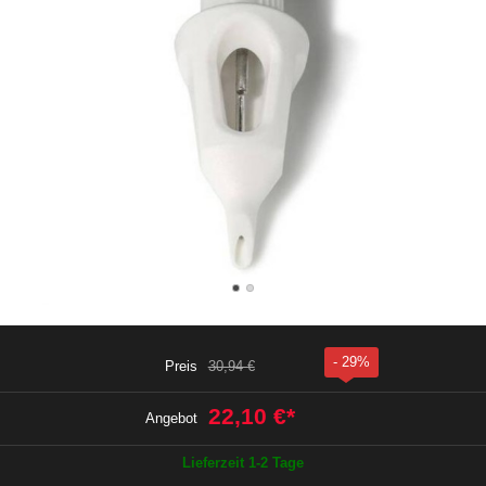
- 29%
Preis
30,94 €
22,10 €
*
Angebot
Lieferzeit 1-2 Tage