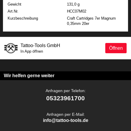
Gewicht
131,0 g
Art.Nr.
HCC07M02
Kurzbeschreibung
Craft Cartridges 7er Magnum
0,35mm 20er
Tattoo-Tools GmbH
Öffnen
In App öffnen
Wir helfen gerne weiter
Anfragen per Telefon:
05323961700
Anfragen per E-Mail:
info@tattoo-tools.de