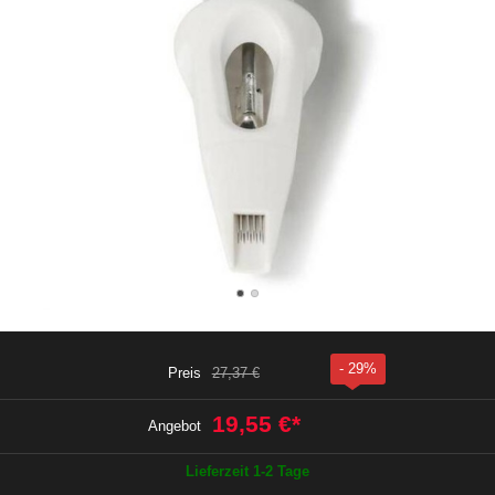
- 29%
Preis
27,37 €
19,55 €
*
Angebot
Lieferzeit 1-2 Tage