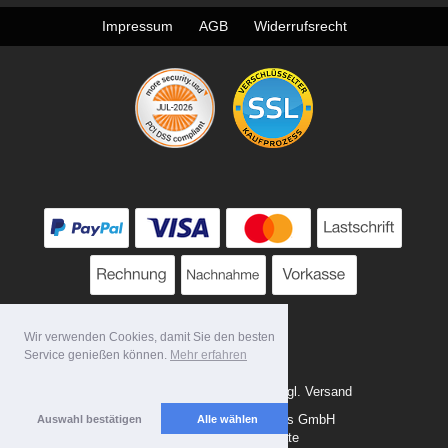
Impressum
AGB
Widerrufsrecht
Wir verwenden Cookies, damit Sie den besten
Service genießen können.
Mehr erfahren
* Alle Preise zzgl. MwSt. evtl. zzgl. Versand
Copyright 2026 by Tattoo-Tools GmbH
Auswahl bestätigen
Alle wählen
Mobile Shop by Shopgate