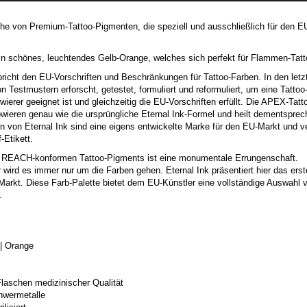
e von Premium-Tattoo-Pigmenten, die speziell und ausschließlich für den EU
in schönes, leuchtendes Gelb-Orange, welches sich perfekt für Flammen-Tatt
richt den EU-Vorschriften und Beschränkungen für Tattoo-Farben. In den letzt
n Testmustern erforscht, getestet, formuliert und reformuliert, um eine Tatto
owierer geeignet ist und gleichzeitig die EU-Vorschriften erfüllt. Die APEX-Tat
ieren genau wie die ursprüngliche Eternal Ink-Formel und heilt dementsprec
 von Eternal Ink sind eine eigens entwickelte Marke für den EU-Markt und 
-Etikett.
s REACH-konformen Tattoo-Pigments ist eine monumentale Errungenschaft.
r wird es immer nur um die Farben gehen. Eternal Ink präsentiert hier das ers
arkt. Diese Farb-Palette bietet dem EU-Künstler eine vollständige Auswahl 
.
| Orange
Flaschen medizinischer Qualität
hwermetalle