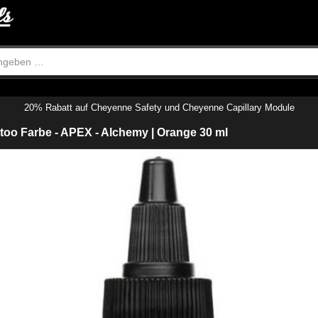
20% Rabatt auf Cheyenne Safety und Cheyenne Capillary Module
oo Farbe - APEX - Alchemy | Orange 30 ml