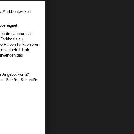
-Markt entwickelt
oos eignet.
en drei Jahren hat
o-Farbbasis zu
too-Farben funktionieren
hend auch 1:1 ab.
verwenden das
te Angebot von 24
von Primär-, Sekundär-