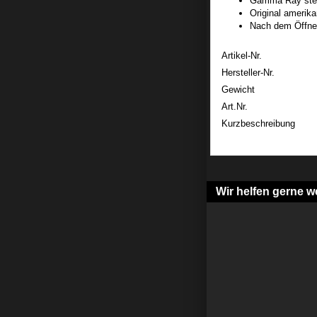
Gamma Ray steri
Original amerika
Nach dem Öffne
Artikel-Nr.
Hersteller-Nr.
Gewicht
Art.Nr.
Kurzbeschreibung
Wir helfen gerne we