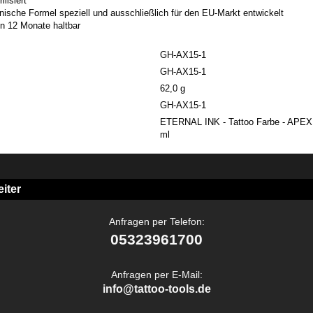
lisiert
nische Formel speziell und ausschließlich für den EU-Markt entwickelt
n 12 Monate haltbar
GH-AX15-1
GH-AX15-1
62,0 g
GH-AX15-1
ETERNAL INK - Tattoo Farbe - APEX 
ml
iter
Anfragen per Telefon:
05323961700
Anfragen per E-Mail:
info@tattoo-tools.de