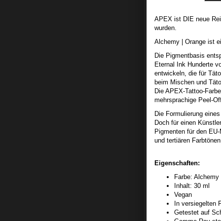
APEX ist DIE neue Reih
wurden.
Alchemy | Orange ist e
Die Pigmentbasis entsp
Eternal Ink Hunderte vo
entwickeln, die für Tät
beim Mischen und Tätow
Die APEX-Tattoo-Farben
mehrsprachige Peel-Off
Die Formulierung eine
Doch für einen Künstle
Pigmenten für den EU-M
und tertiären Farbtönen
Eigenschaften:
Farbe: Alchemy 
Inhalt: 30 ml
Vegan
In versiegelten 
Getestet auf Sc