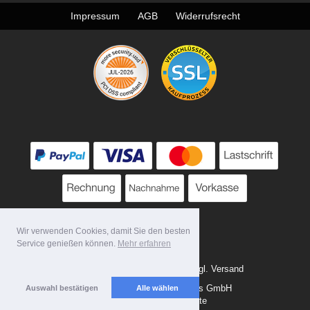
Impressum
AGB
Widerrufsrecht
Wir verwenden Cookies, damit Sie den besten
Service genießen können.
Mehr erfahren
* Alle Preise zzgl. MwSt. evtl. zzgl. Versand
Copyright 2026 by Tattoo-Tools GmbH
Auswahl bestätigen
Alle wählen
Mobile Shop by Shopgate