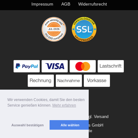
Impressum
AGB
Widerrufsrecht
Wir verwenden Cookies, damit Sie den besten
Service genießen können.
Mehr erfahren
* Alle Preise zzgl. MwSt. evtl. zzgl. Versand
Copyright 2026 by Tattoo-Tools GmbH
Auswahl bestätigen
Alle wählen
Mobile Shop by Shopgate