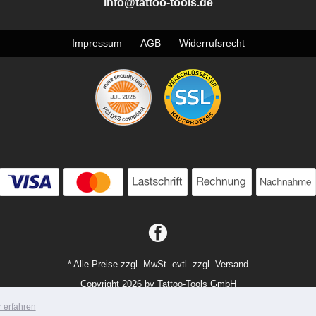
info@tattoo-tools.de
Impressum
AGB
Widerrufsrecht
* Alle Preise zzgl. MwSt. evtl. zzgl. Versand
Copyright 2026 by Tattoo-Tools GmbH
Mobile Shop by Shopgate
 erfahren