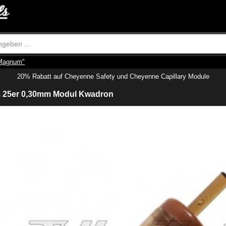
-Magnum"
20% Rabatt auf Cheyenne Safety und Cheyenne Capillary Module
 25er 0,30mm Modul Kwadron