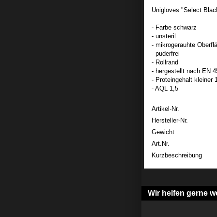
Unigloves "Select Bla
- Farbe schwarz
- unsteril
- mikrogerauhte Oberfl
- puderfrei
- Rollrand
- hergestellt nach EN 4
- Proteingehalt kleiner 
- AQL 1,5
Artikel-Nr.
Hersteller-Nr.
Gewicht
Art.Nr.
Kurzbeschreibung
Wir helfen gerne we