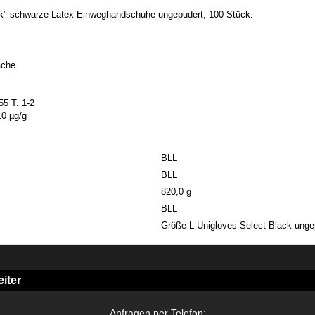
ck" schwarze Latex Einweghandschuhe ungepudert, 100 Stück.
äche
55 T. 1-2
10 µg/g
BLL
BLL
820,0 g
BLL
Größe L Unigloves Select Black unge
iter
Anfragen per Telefon: