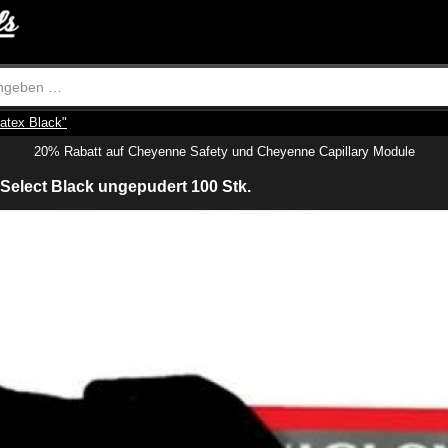
atex Black"
20% Rabatt auf Cheyenne Safety und Cheyenne Capillary Module
Select Black ungepudert 100 Stk.