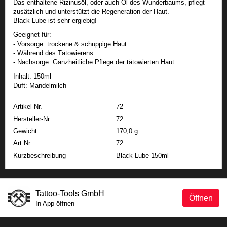
Das enthaltene Rizinusöl, oder auch Öl des Wunderbaums, pflegt
zusätzlich und unterstützt die Regeneration der Haut.
Black Lube ist sehr ergiebig!
Geeignet für:
- Vorsorge: trockene & schuppige Haut
- Während des Tätowierens
- Nachsorge: Ganzheitliche Pflege der tätowierten Haut
Inhalt: 150ml
Duft: Mandelmilch
Artikel-Nr.
72
Hersteller-Nr.
72
Gewicht
170,0 g
Art.Nr.
72
Kurzbeschreibung
Black Lube 150ml
Tattoo-Tools GmbH
Öffnen
In App öffnen