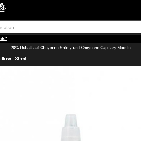
nts"
20% Rabatt auf Cheyenne Safety und Cheyenne Capillary Module
llow - 30ml