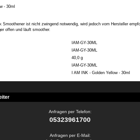
w - 30ml
 Smoothener ist nicht zwingend notwendig, wird jedoch vom Hersteller empf
ger offen und läuft smoother.
IAM-GY-30ML
IAM-GY-30ML
40,0 g
IAM-GY-30ML
I AM INK - Golden Yellow - 30ml
iter
Anfragen per Telefon:
05323961700
Anfragen per E-Mail: