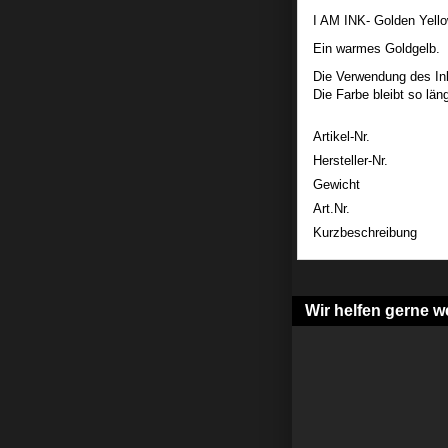
I AM INK- Golden Yello
Ein warmes Goldgelb.
Die Verwendung des Ink
Die Farbe bleibt so län
Artikel-Nr.
Hersteller-Nr.
Gewicht
Art.Nr.
Kurzbeschreibung
Wir helfen gerne we