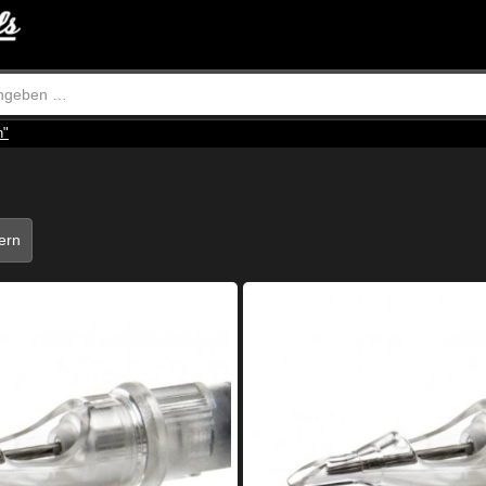
n"
tern