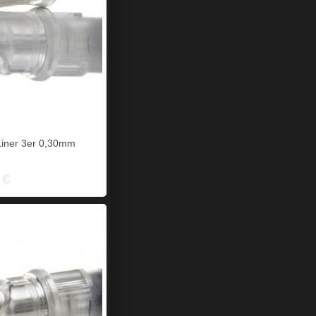
iner 3er 0,30mm
 €