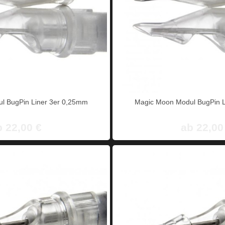
l BugPin Liner 3er 0,25mm
Magic Moon Modul BugPin L
b 22,00 €
ab 22,00