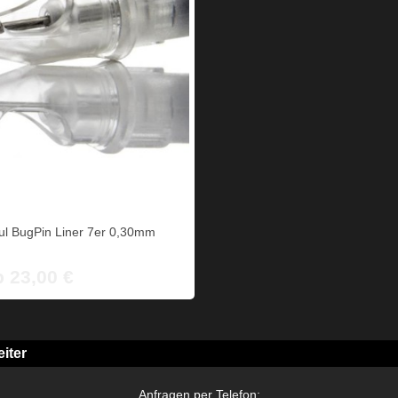
l BugPin Liner 7er 0,30mm
b 23,00 €
iter
Anfragen per Telefon: