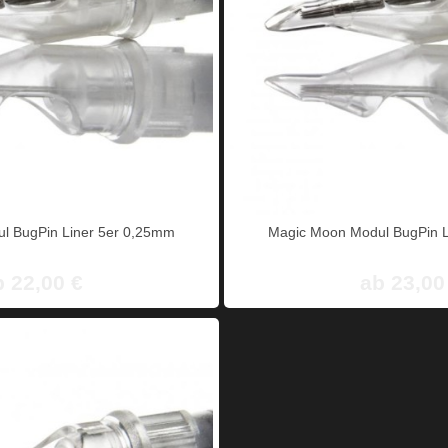
l BugPin Liner 5er 0,25mm
Magic Moon Modul BugPin L
b 22,00 €
ab 23,00