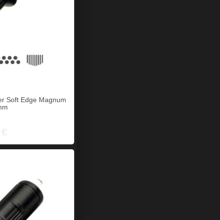
er Soft Edge Magnum
5mm
 €