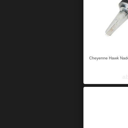
Cheyenne Hawk Nade
a