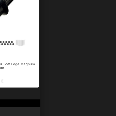
er Soft Edge Magnum
5mm
 €