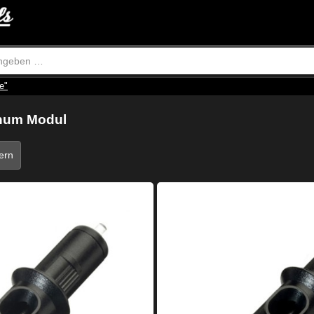
e"
num Modul
tern