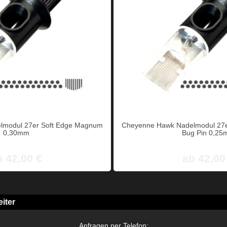
lmodul 27er Soft Edge Magnum
Cheyenne Hawk Nadelmodul 27
0,30mm
Bug Pin 0,2
b 42,00 €
ab 42,00
iter
Anfragen per Telefon: