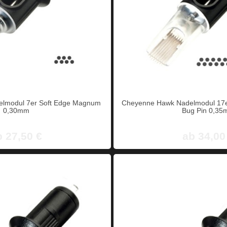
lmodul 7er Soft Edge Magnum
Cheyenne Hawk Nadelmodul 17
0,30mm
Bug Pin 0,3
b 27,50 €
ab 34,00