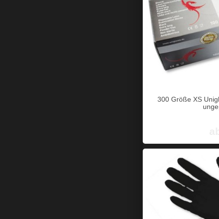
300 Größe XS Uniglo
unge
a