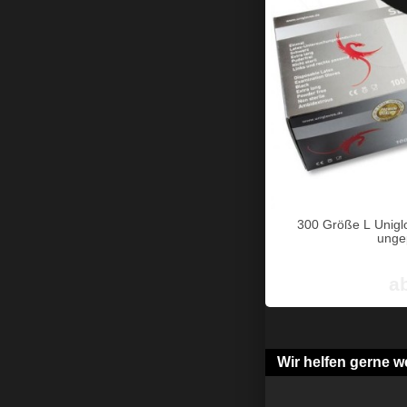
300 Größe L Uniglo
unge
a
Wir helfen gerne we