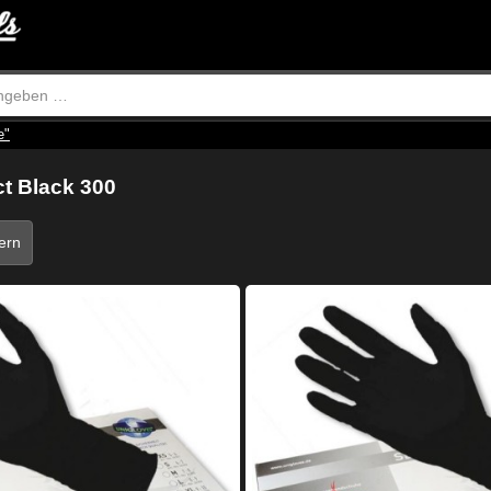
e"
ct Black 300
tern