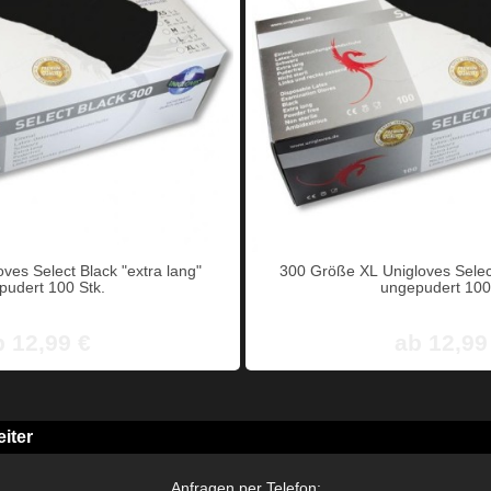
ves Select Black "extra lang"
300 Größe XL Unigloves Select
pudert 100 Stk.
ungepudert 100
b 12,99 €
ab 12,99
iter
Anfragen per Telefon: