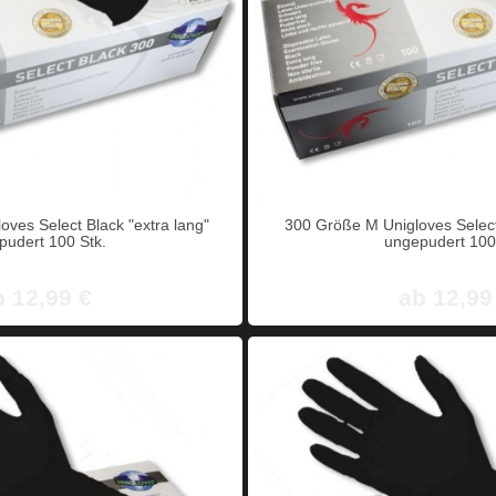
ves Select Black "extra lang"
300 Größe M Unigloves Select 
pudert 100 Stk.
ungepudert 100
b 12,99 €
ab 12,99