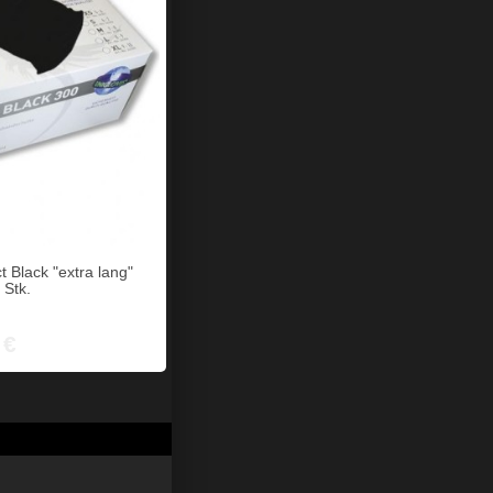
 Black "extra lang"
 Stk.
 €