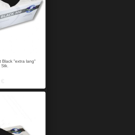
Black "extra lang"
 Stk.
 €