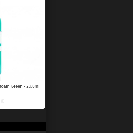
afoam Green - 29,6ml
 €