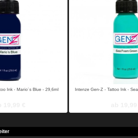
oo Ink - Mario´s Blue - 29,6ml
Intenze Gen-Z - Tattoo Ink - Se
b 19,99 €
ab 19,99
iter