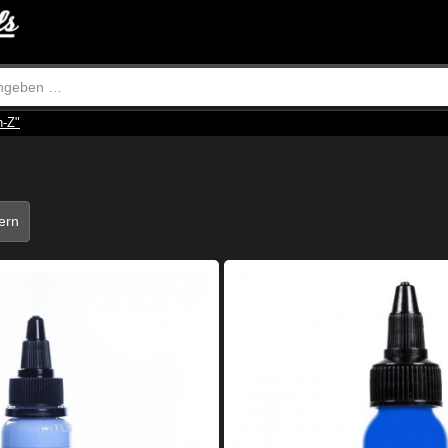
n-Z"
tern